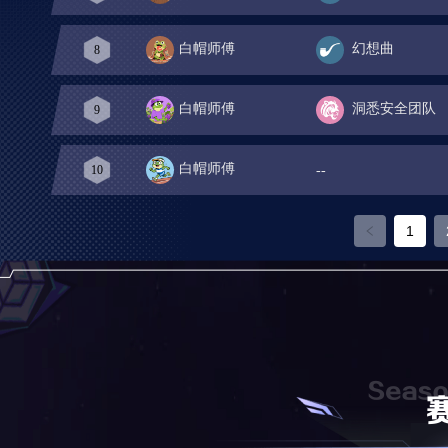
白帽师傅
幻想曲
8
白帽师傅
洞悉安全团队
9
白帽师傅
--
10
1