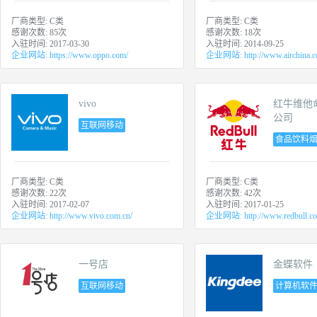
厂商类型:
C类
厂商类型:
C类
感谢次数:
85
次
感谢次数:
18
次
入驻时间:
2017-03-30
入驻时间:
2014-09-25
企业网站:
https://www.oppo.com/
企业网站:
http://www.airchina.
vivo
红牛维他
公司
互联网移动
互联网电子
食品饮料
商务
酒日化
厂商类型:
C类
厂商类型:
C类
感谢次数:
22
次
感谢次数:
42
次
入驻时间:
2017-02-07
入驻时间:
2017-01-25
企业网站:
http://www.vivo.com.cn/
企业网站:
http://www.redbull.c
一号店
金蝶软件
互联网移动
计算机软
互联网电子
商务