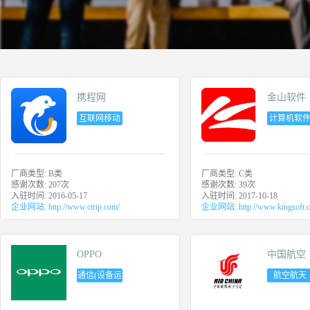
携程网
金山软件
互联网移动
计算机软
互联网电子
商务
厂商类型:
B类
厂商类型:
C类
感谢次数:
207
次
感谢次数:
39
次
入驻时间:
2016-05-17
入驻时间:
2017-10-18
企业网站:
http://www.ctrip.com/
企业网站:
http://www.kingsoft.
OPPO
中国航空
通信(设备运
航空航天
营增值)