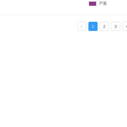
严重
1
2
3