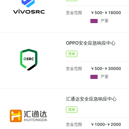
赏金范围
￥500-￥16000
严重
OPPO安全应急响应中心
简单
赏金范围
￥500-￥30000
严重
汇通达安全应急响应中心
简单
赏金范围
￥1000-￥2000