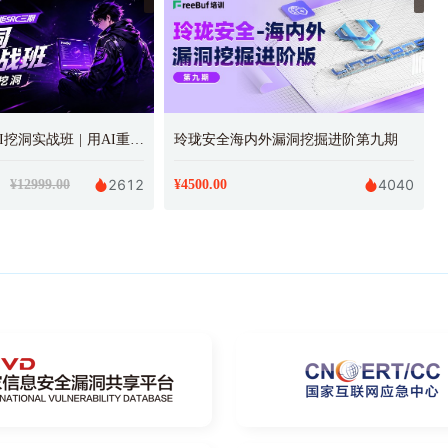
小火炬三期 · AI挖洞实战班 | 用AI重塑挖洞
玲珑安全海内外漏洞挖掘进阶第九期
2612
4040
¥12999.00
¥4500.00