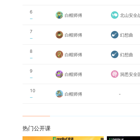
6
白帽师傅
北山安全
7
白帽师傅
幻想曲
8
白帽师傅
幻想曲
9
白帽师傅
洞悉安全
10
白帽师傅
-
热门公开课