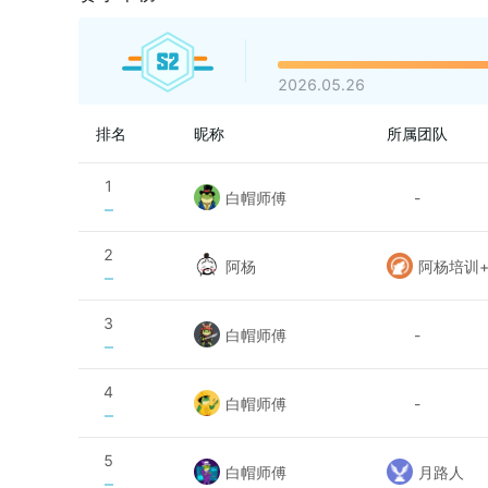
2026.05.26
排名
昵称
所属团队
1
白帽师傅
-
2
阿杨
3
白帽师傅
-
4
白帽师傅
-
5
白帽师傅
月路人