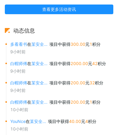
查看更多活动资讯
动态信息
多看看书
在
某安全应急响应中心
项目中获得
300.00
元
1
积分
9小时前
白帽师傅
在
某安全应急响应中心
项目中获得
2000.00
元
42
积分
9小时前
白帽师傅
在
某安全应急响应中心
项目中获得
200.00
元
32
积分
9小时前
白帽师傅
在
某安全应急响应中心
项目中获得
200.00
元
1
积分
10小时前
YouNce
在
某安全应急响应中心
项目中获得
40.00
元
4
积分
10小时前