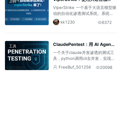
工具
nchu精通小明术
在
某安全应急响应中心
项目中获得
300.00
元
6
积分
ViperStrike 一个基于大语言模型驱
动的自动化渗透测试系统。系统通
11小时前
过推理-生成-解析三模块协作架
kk1230
6372
构，结合渗透测试任务树（PTT）
FreeBuf_503772
在
某安全应急响应中心
项目中获得
300.00
元
1
积分
和 UCB1 智能调度算法，实现了端
11小时前
到端的自动化渗透流程。
ClaudePentest：用 AI Agent 重构自动化渗透测试
YCYAWA
在
某安全应急响应中心
项目中获得
300.00
元
6
积分
工具
一个关于claude并发渗透的测试工
11小时前
具，python调用cli去并发，实现多
任务的排布
clearfair
在
某安全应急响应中心
项目中获得
300.00
元
6
积分
FreeBuf_501256
20098
11小时前
3223892355
在
某安全应急响应中心
项目中获得
500.00
元
6
积分
11小时前
heihunag404
在
某安全应急响应中心
项目中获得
1000.00
元
48
积分
12小时前
白帽师傅
在
某安全应急响应中心
项目中获得
50.00
元
8
积分
8小时前