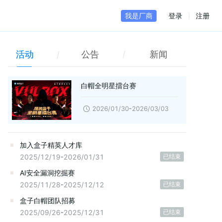
我是厂商
登录
注册
活动
公告
新闻
白帽全明星擂台赛
2026/01/30
-
2026/03/03
加入盒子精英人才库
2025/12/19
-
2026/01/31
已结束
AI安全漏洞挖掘赛
2025/11/28
-
2025/12/12
已结束
盒子白帽团队招募
2025/09/26
-
2025/12/31
已结束