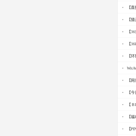
【直
【猎
【3
【3
【环
Wi
【网
【今
【 
【福
【P