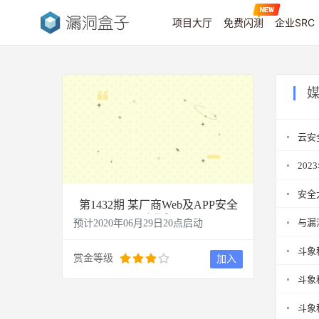
项目大厅
免费闪测
企业SRC
云安
20
安全
第1432期 某厂商Web及APP安全
测试
与漏
预计2020年06月29日20点启动
斗象
赏金等级
加入
斗象
斗象