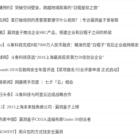
播预约】突破空间壁垒，跨越地域距离的“白帽星际之旅”
云网】爱打破规则的黑客需要遵守什么规则？ | 专访漏洞盒子曾裕智
6氪】漏洞盒子推出企业SRC产品，搭建企业和白帽子之间的桥梁
6kr】斗象科技完成B轮7000万人民币融资：瞄准的是“白帽子”背后企业级网络
球网】斗象科技获选“2016上海最具投资潜力50佳创业企业”
tAwards 2016互联网安全年度评选【奖项报名/行业评委申请 正式启动】
易新闻】网藤携手百度 ｜ 七夕「云」相会
日头条】斗象科技与阿里云达成战略合作
B12】2015上海未来独角兽公司 - 漏洞盒子上榜
布斯中国】漏洞盒子CEO入选福布斯Under 30创业者
INGWEST】用众包的方式找安全漏洞