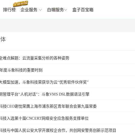
排行榜
企业服务
白帽服务
盒子百宝箱
媒体
全难点解题：云流量采集分析的各种姿势
23年度斗象科技的重要时刻
大模型加速，斗象科技荣获华为云“优秀软件伙伴奖”
洞管理平台“人机对话”：斗象VMS DSL数据语法引擎
科技CEO谢忱荣膺上海市浦东新区青年联合会第九届常委
科技入选第十届CNCERT网络安全应急服务支撑单位
科技与中国人民公安大学开展校企合作，共创网安警务创新示范项目