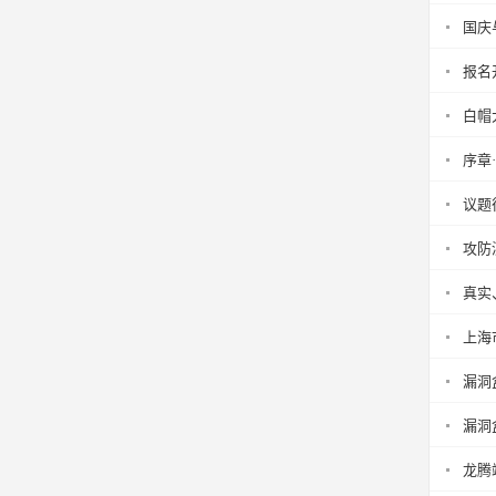
国庆
报名
白帽
序章
议题
攻防
真实
上海
漏洞
漏洞盒
龙腾