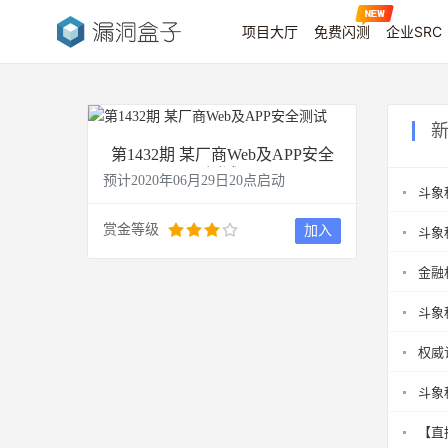
项目大厅
免费闪测
企业SRC
第1432期 某厂商Web及APP安全
测试
预计2020年06月29日20点启动
斗象
赏金等级
加入
斗象
金融
斗象
权威
斗象
【直