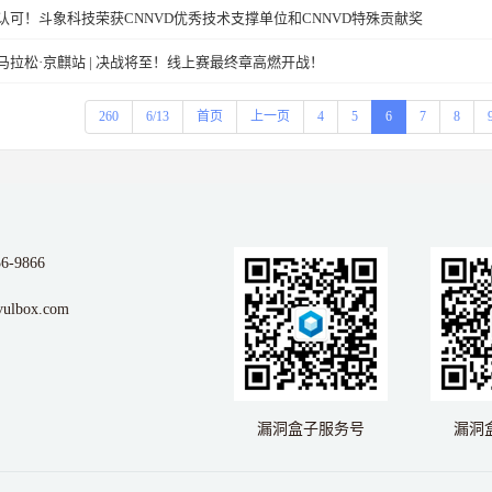
认可！斗象科技荣获CNNVD优秀技术支撑单位和CNNVD特殊贡献奖
马拉松·京麒站 | 决战将至！线上赛最终章高燃开战！
260
6/13
首页
上一页
4
5
6
7
8
56-9866
ulbox.com
漏洞盒子服务号
漏洞