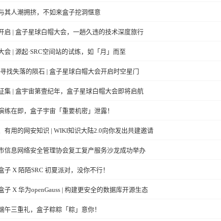
与其人潮拥挤，不如来盒子挖洞惬意
开启 | 盒子星球白帽大会，一趟久违的技术深度旅行
大会 | 源起·SRC空间站的试炼，如「月」而至
·寻找失落的陨石 | 盒子星球白帽大会开启时空星门
征集 | 盒宇宙第壹纪年，盒子星球白帽大会即将启航
演练在即，盒子宇宙「重要机密」泄露！
、有用的网安知识 | WIKI知识大陆2.0向你发出共建邀请
市信息网络安全管理协会复工复产服务沙龙成功举办
盒子 X 陌陌SRC 初夏派对，没你不行！
子 X 华为openGauss | 构建更安全的数据库开源生态
端午三重礼，盒子粽粽「粽」意你！